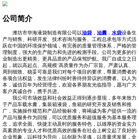
公司简介
潍坊市华海液袋制造有限公司以
油袋
，
油囊
，
水袋
设备生
产与销售、科研开发、技术咨询与服务、工程总承包等方式活
跃在中国的环境保护领域，有完善的质量管理体系，严格的管
理制度，强大的生产能力和先进的检测手段。公司为更多的行
业制造出更精美、更具品质的产品保驾护航。我厂自成立之日
起，就以高起点、高规模’高质量作为办厂宗旨。严肃认真、
周到细致、稳妥可靠是我们对每个项目的要求，尊重消费者的
各项合法权益，发生法律纠纷时善待持异议的消费者。以人为
本，诚信百年为经营理念，欢迎各界朋友光临指导，愿与广大
客户真诚合作，携手共进。
我公司市场效益和社会效益正得到逐步显现，多年来致力
于产品车载水囊，集装箱液袋，鱼箱的研究开发及销售和推
广，实施操作规范和产品经验标准，将竭诚为客户提供一流的
产品与服务作为回报，司以优质服务和超值服务为基本服务理
念，追求全面、快捷主动及时的服务特色，以雄厚的资金实力
高素质的专业人才和优质高效的服务在社会上树立起了良好的
企业形象，以科技为导向，以创新为灵魂，以质量求发展，全