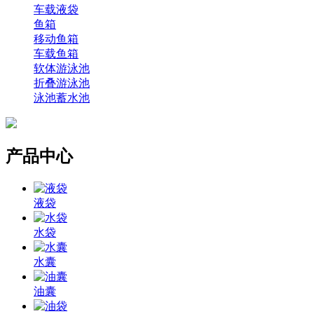
车载液袋
鱼箱
移动鱼箱
车载鱼箱
软体游泳池
折叠游泳池
泳池蓄水池
产品中心
液袋
水袋
水囊
油囊