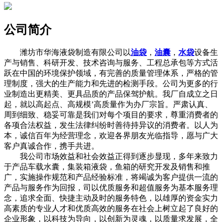
公司简介
潍坊市华海液袋制造有限公司以
油袋
，
油囊
，
水袋
设备生
产与销售、科研开发、技术咨询与服务、工程总承包等方式活
跃在中国的环境保护领域，有完善的质量管理体系，严格的管
理制度，强大的生产能力和先进的检测手段。公司为更多的行
业制造出更精美、更具品质的产品保驾护航。我厂自成立之日
起，就以高起点、高规模’高质量作为办厂宗旨。严肃认真、
周到细致、稳妥可靠是我们对每个项目的要求，尊重消费者的
各项合法权益，发生法律纠纷时善待持异议的消费者。以人为
本，诚信百年为经营理念，欢迎各界朋友光临指导，愿与广大
客户真诚合作，携手共进。
我公司市场效益和社会效益正得到逐步显现，多年来致力
于产品车载水囊，集装箱液袋，鱼箱的研究开发及销售和推
广，实施操作规范和产品经验标准，将竭诚为客户提供一流的
产品与服务作为回报，司以优质服务和超值服务为基本服务理
念，追求全面、快捷主动及时的服务特色，以雄厚的资金实力
高素质的专业人才和优质高效的服务在社会上树立起了良好的
企业形象，以科技为导向，以创新为灵魂，以质量求发展，全