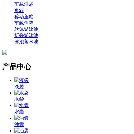
车载液袋
鱼箱
移动鱼箱
车载鱼箱
软体游泳池
折叠游泳池
泳池蓄水池
产品中心
液袋
水袋
水囊
油囊