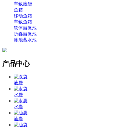
车载液袋
鱼箱
移动鱼箱
车载鱼箱
软体游泳池
折叠游泳池
泳池蓄水池
产品中心
液袋
水袋
水囊
油囊