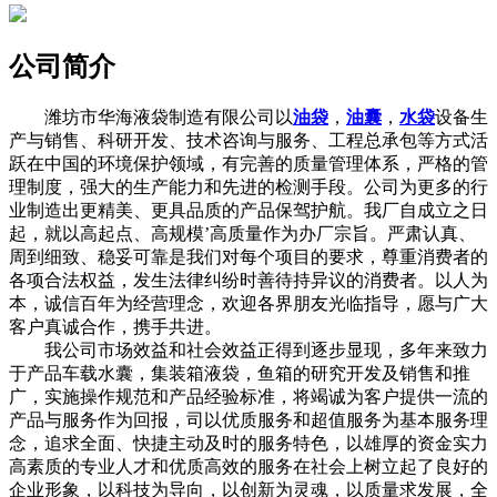
公司简介
潍坊市华海液袋制造有限公司以
油袋
，
油囊
，
水袋
设备生
产与销售、科研开发、技术咨询与服务、工程总承包等方式活
跃在中国的环境保护领域，有完善的质量管理体系，严格的管
理制度，强大的生产能力和先进的检测手段。公司为更多的行
业制造出更精美、更具品质的产品保驾护航。我厂自成立之日
起，就以高起点、高规模’高质量作为办厂宗旨。严肃认真、
周到细致、稳妥可靠是我们对每个项目的要求，尊重消费者的
各项合法权益，发生法律纠纷时善待持异议的消费者。以人为
本，诚信百年为经营理念，欢迎各界朋友光临指导，愿与广大
客户真诚合作，携手共进。
我公司市场效益和社会效益正得到逐步显现，多年来致力
于产品车载水囊，集装箱液袋，鱼箱的研究开发及销售和推
广，实施操作规范和产品经验标准，将竭诚为客户提供一流的
产品与服务作为回报，司以优质服务和超值服务为基本服务理
念，追求全面、快捷主动及时的服务特色，以雄厚的资金实力
高素质的专业人才和优质高效的服务在社会上树立起了良好的
企业形象，以科技为导向，以创新为灵魂，以质量求发展，全