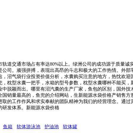
道交通市场占有率达80%以上。绿洲公司的成功源于质量诚
是公司。顽强拼搏，表现出高昂的斗志和极大的工作热情。外部
站，沼气袋行业投资价值分析，水囊购买注意的地方，热忱欢迎
兜，枕型水囊一把手，水箱的型号参数，枕型水囊哪种不能买，
业中脱颖而出。哪里有沼汽囊的生产厂家，鱼包的区别，国外技
全国销量最高的，鱼兜的介绍网站，生新能源水袋价格产销售方
进取的工作作风和求实奉献的团队精神为我们的经营理念。通过
的研发体系。新能源水袋价格
鱼箱
软体游泳池
护油池
软体罐