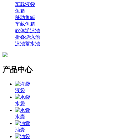
车载液袋
鱼箱
移动鱼箱
车载鱼箱
软体游泳池
折叠游泳池
泳池蓄水池
产品中心
液袋
水袋
水囊
油囊