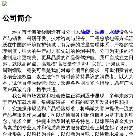
公司简介
潍坊市华海液袋制造有限公司以
油袋
，
油囊
，
水袋
设备生
产与销售、科研开发、技术咨询与服务、工程总承包等方式活
跃在中国的环境保护领域，有完善的质量管理体系，严格的管
理制度，强大的生产能力和先进的检测手段。公司为更多的行
业制造出更精美、更具品质的产品保驾护航。我厂自成立之日
起，就以高起点、高规模’高质量作为办厂宗旨。严肃认真、
周到细致、稳妥可靠是我们对每个项目的要求，尊重消费者的
各项合法权益，发生法律纠纷时善待持异议的消费者。以人为
本，诚信百年为经营理念，欢迎各界朋友光临指导，愿与广大
客户真诚合作，携手共进。
我公司市场效益和社会效益正得到逐步显现，多年来致力
于产品车载水囊，集装箱液袋，鱼箱的研究开发及销售和推
广，实施操作规范和产品经验标准，将竭诚为客户提供一流的
产品与服务作为回报，司以优质服务和超值服务为基本服务理
念，追求全面、快捷主动及时的服务特色，以雄厚的资金实力
高素质的专业人才和优质高效的服务在社会上树立起了良好的
企业形象，以科技为导向，以创新为灵魂，以质量求发展，全