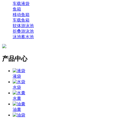
车载液袋
鱼箱
移动鱼箱
车载鱼箱
软体游泳池
折叠游泳池
泳池蓄水池
产品中心
液袋
水袋
水囊
油囊