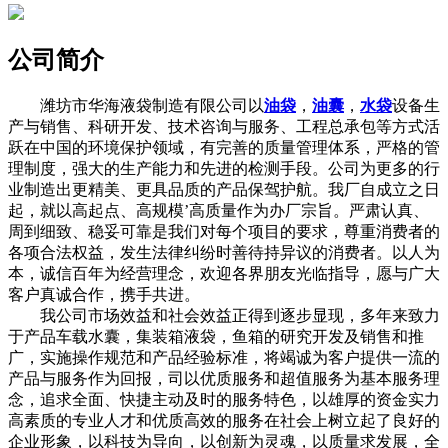
公司简介
潍坊市华海液袋制造有限公司以
油袋
，
油囊
，
水袋
设备生
产与销售、科研开发、技术咨询与服务、工程总承包等方式活
跃在中国的环境保护领域，有完善的质量管理体系，严格的管
理制度，强大的生产能力和先进的检测手段。公司为更多的行
业制造出更精美、更具品质的产品保驾护航。我厂自成立之日
起，就以高起点、高规模’高质量作为办厂宗旨。严肃认真、
周到细致、稳妥可靠是我们对每个项目的要求，尊重消费者的
各项合法权益，发生法律纠纷时善待持异议的消费者。以人为
本，诚信百年为经营理念，欢迎各界朋友光临指导，愿与广大
客户真诚合作，携手共进。
我公司市场效益和社会效益正得到逐步显现，多年来致力
于产品车载水囊，集装箱液袋，鱼箱的研究开发及销售和推
广，实施操作规范和产品经验标准，将竭诚为客户提供一流的
产品与服务作为回报，司以优质服务和超值服务为基本服务理
念，追求全面、快捷主动及时的服务特色，以雄厚的资金实力
高素质的专业人才和优质高效的服务在社会上树立起了良好的
企业形象，以科技为导向，以创新为灵魂，以质量求发展，全