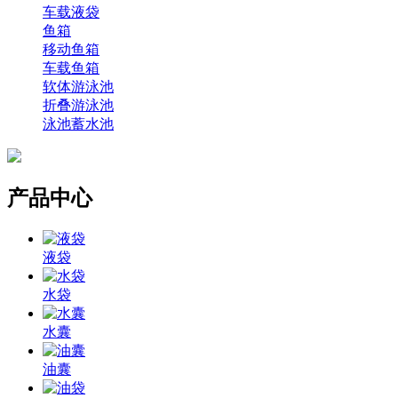
车载液袋
鱼箱
移动鱼箱
车载鱼箱
软体游泳池
折叠游泳池
泳池蓄水池
产品中心
液袋
水袋
水囊
油囊