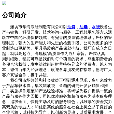
公司简介
潍坊市华海液袋制造有限公司以
油袋
，
油囊
，
水袋
设备生
产与销售、科研开发、技术咨询与服务、工程总承包等方式活
跃在中国的环境保护领域，有完善的质量管理体系，严格的管
理制度，强大的生产能力和先进的检测手段。公司为更多的行
业制造出更精美、更具品质的产品保驾护航。我厂自成立之日
起，就以高起点、高规模’高质量作为办厂宗旨。严肃认真、
周到细致、稳妥可靠是我们对每个项目的要求，尊重消费者的
各项合法权益，发生法律纠纷时善待持异议的消费者。以人为
本，诚信百年为经营理念，欢迎各界朋友光临指导，愿与广大
客户真诚合作，携手共进。
我公司市场效益和社会效益正得到逐步显现，多年来致力
于产品车载水囊，集装箱液袋，鱼箱的研究开发及销售和推
广，实施操作规范和产品经验标准，将竭诚为客户提供一流的
产品与服务作为回报，司以优质服务和超值服务为基本服务理
念，追求全面、快捷主动及时的服务特色，以雄厚的资金实力
高素质的专业人才和优质高效的服务在社会上树立起了良好的
企业形象，以科技为导向，以创新为灵魂，以质量求发展，全