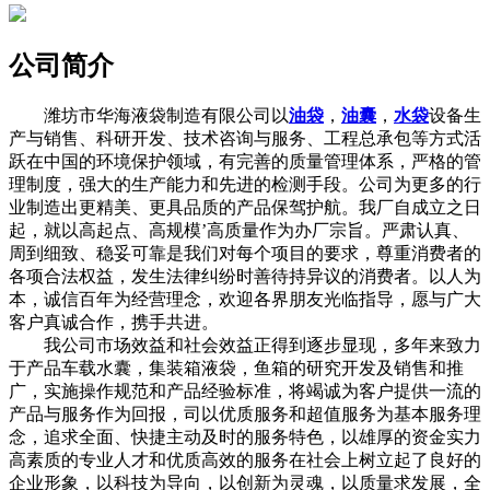
公司简介
潍坊市华海液袋制造有限公司以
油袋
，
油囊
，
水袋
设备生
产与销售、科研开发、技术咨询与服务、工程总承包等方式活
跃在中国的环境保护领域，有完善的质量管理体系，严格的管
理制度，强大的生产能力和先进的检测手段。公司为更多的行
业制造出更精美、更具品质的产品保驾护航。我厂自成立之日
起，就以高起点、高规模’高质量作为办厂宗旨。严肃认真、
周到细致、稳妥可靠是我们对每个项目的要求，尊重消费者的
各项合法权益，发生法律纠纷时善待持异议的消费者。以人为
本，诚信百年为经营理念，欢迎各界朋友光临指导，愿与广大
客户真诚合作，携手共进。
我公司市场效益和社会效益正得到逐步显现，多年来致力
于产品车载水囊，集装箱液袋，鱼箱的研究开发及销售和推
广，实施操作规范和产品经验标准，将竭诚为客户提供一流的
产品与服务作为回报，司以优质服务和超值服务为基本服务理
念，追求全面、快捷主动及时的服务特色，以雄厚的资金实力
高素质的专业人才和优质高效的服务在社会上树立起了良好的
企业形象，以科技为导向，以创新为灵魂，以质量求发展，全