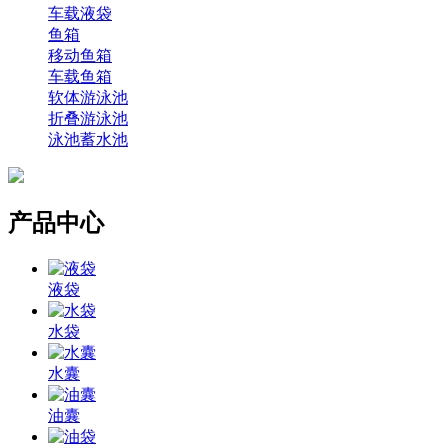
车载液袋
鱼箱
移动鱼箱
车载鱼箱
软体游泳池
折叠游泳池
泳池蓄水池
产品中心
液袋
水袋
水囊
油囊