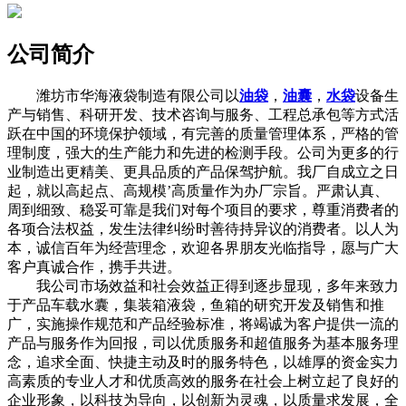
公司简介
潍坊市华海液袋制造有限公司以
油袋
，
油囊
，
水袋
设备生
产与销售、科研开发、技术咨询与服务、工程总承包等方式活
跃在中国的环境保护领域，有完善的质量管理体系，严格的管
理制度，强大的生产能力和先进的检测手段。公司为更多的行
业制造出更精美、更具品质的产品保驾护航。我厂自成立之日
起，就以高起点、高规模’高质量作为办厂宗旨。严肃认真、
周到细致、稳妥可靠是我们对每个项目的要求，尊重消费者的
各项合法权益，发生法律纠纷时善待持异议的消费者。以人为
本，诚信百年为经营理念，欢迎各界朋友光临指导，愿与广大
客户真诚合作，携手共进。
我公司市场效益和社会效益正得到逐步显现，多年来致力
于产品车载水囊，集装箱液袋，鱼箱的研究开发及销售和推
广，实施操作规范和产品经验标准，将竭诚为客户提供一流的
产品与服务作为回报，司以优质服务和超值服务为基本服务理
念，追求全面、快捷主动及时的服务特色，以雄厚的资金实力
高素质的专业人才和优质高效的服务在社会上树立起了良好的
企业形象，以科技为导向，以创新为灵魂，以质量求发展，全