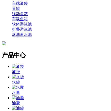
车载液袋
鱼箱
移动鱼箱
车载鱼箱
软体游泳池
折叠游泳池
泳池蓄水池
产品中心
液袋
水袋
水囊
油囊