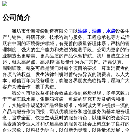
公司简介
潍坊市华海液袋制造有限公司以
油袋
，
油囊
，
水袋
设备生
产与销售、科研开发、技术咨询与服务、工程总承包等方式活
跃在中国的环境保护领域，有完善的质量管理体系，严格的管
理制度，强大的生产能力和先进的检测手段。公司为更多的行
业制造出更精美、更具品质的产品保驾护航。我厂自成立之日
起，就以高起点、高规模’高质量作为办厂宗旨。严肃认真、
周到细致、稳妥可靠是我们对每个项目的要求，尊重消费者的
各项合法权益，发生法律纠纷时善待持异议的消费者。以人为
本，诚信百年为经营理念，欢迎各界朋友光临指导，愿与广大
客户真诚合作，携手共进。
我公司市场效益和社会效益正得到逐步显现，多年来致力
于产品车载水囊，集装箱液袋，鱼箱的研究开发及销售和推
广，实施操作规范和产品经验标准，将竭诚为客户提供一流的
产品与服务作为回报，司以优质服务和超值服务为基本服务理
念，追求全面、快捷主动及时的服务特色，以雄厚的资金实力
高素质的专业人才和优质高效的服务在社会上树立起了良好的
企业形象，以科技为导向，以创新为灵魂，以质量求发展，全